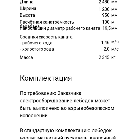
мм
Длина
2 480
Ширина
мм
1 200
Высота
950
мм
Расчётная канатоёмкость
100
м
барабана
Наибольший диаметр рабочего каната
19,5
мм
Средняя скорость каната
м/с
1,46
- рабочего хода
- холостого хода
2,0
м/с
Масса
2 345
кг
Комплектация
По требованию Заказчика
электрооборудование лебедок может
быть выполнено во взрывобезопасном
исполнении.
В стандартную комплектацию лебедок
входит магнитный пускатель, кнопочный